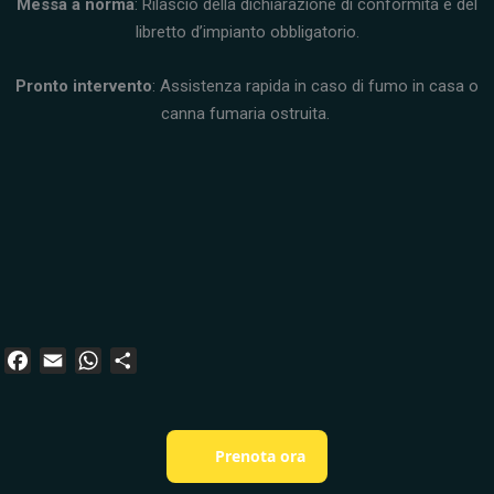
Messa a norma
: Rilascio della dichiarazione di conformità e del
libretto d’impianto obbligatorio.
Pronto intervento
: Assistenza rapida in caso di fumo in casa o
canna fumaria ostruita.
F
E
W
C
a
m
h
o
c
a
a
n
e
i
t
d
Prenota ora
b
l
s
i
o
A
v